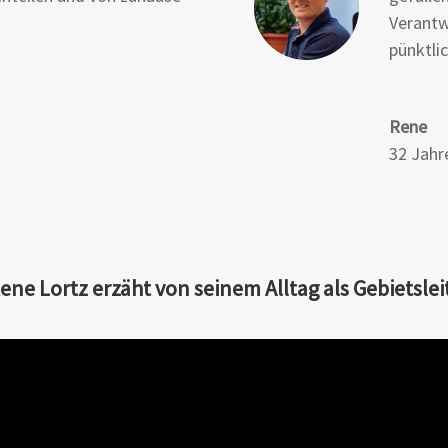
Verantw
pünktli
Rene
32 Jahr
ene Lortz erzäht von seinem Alltag als Gebietsleit