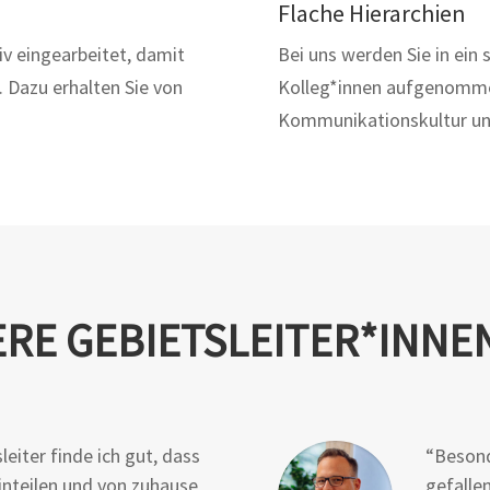
Flache Hierarchien
iv eingearbeitet, damit
Bei uns werden Sie in ein 
. Dazu erhalten Sie von
Kolleg*innen aufgenommen
Kommunikationskultur und
RE GEBIETSLEITER*­INNE
eiter finde ich gut, dass
“Besond
einteilen und von zuhause
gefallen