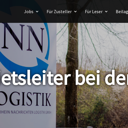
Jobs
Für Zusteller
Für Leser
Beila
etsleiter bei d