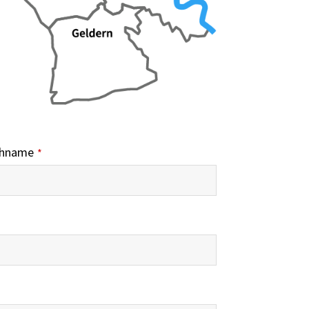
hname
*